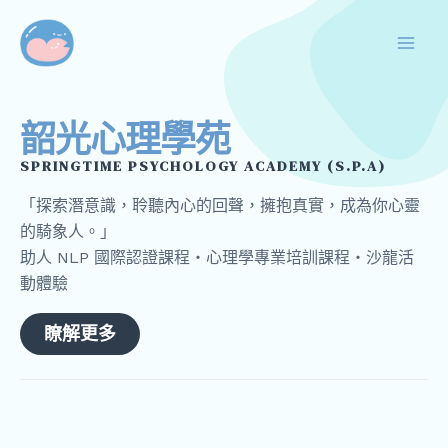
跳
Mai
至
Men
主
要
內
韶光心理學苑
容
SPRINGTIME PSYCHOLOGY ACADEMY (S.P.A)
「探索潛意識，聆聽內心的回聲，擁抱真實，成為你心靈
的騎象人。」
助人 NLP 國際認證課程・心理學專業培訓課程・沙龍活
動體驗
瞭解更多