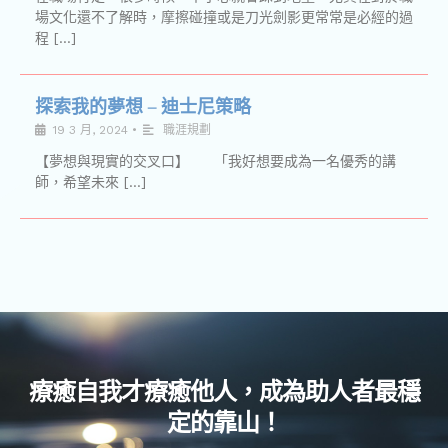
場文化還不了解時，摩擦碰撞或是刀光劍影更常常是必經的過
程 […]
探索我的夢想 – 迪士尼策略
19 3 月, 2024
•
職涯規劃
【夢想與現實的交叉口】 「我好想要成為一名優秀的講
師，希望未來 […]
療癒自我才療癒他人，成為助人者最穩
定的靠山！