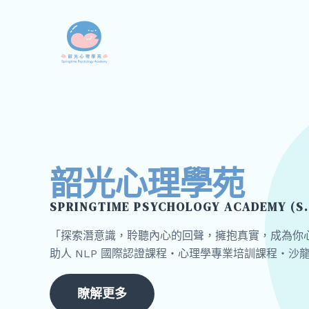
跳
至
主
要
內
容
韶光心理學苑
SPRINGTIME PSYCHOLOGY ACADEMY (S.
「探索潛意識，聆聽內心的回聲，擁抱真實，成為你
助人 NLP 國際認證課程・心理學專業培訓課程・沙
瞭解更多