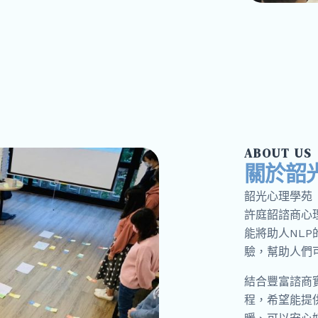
ABOUT US
關於韶
韶光心理學苑（Sp
許庭韶諮商心
能將助人NL
驗，幫助人們
結合豐富諮商
程，希望能提