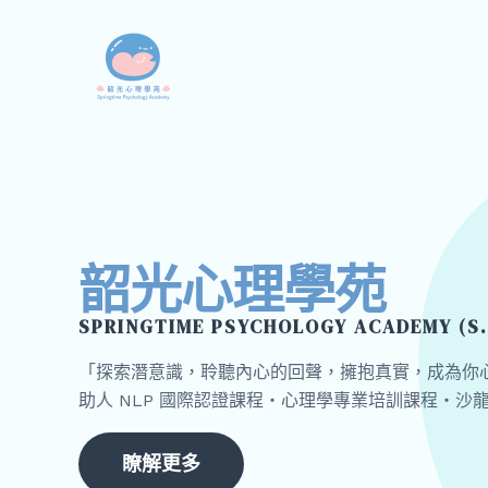
跳
至
主
要
內
容
韶光心理學苑
SPRINGTIME PSYCHOLOGY ACADEMY (S.
「探索潛意識，聆聽內心的回聲，擁抱真實，成為你
助人 NLP 國際認證課程・心理學專業培訓課程・沙
瞭解更多