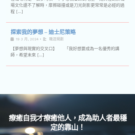
場文化還不了解時，摩擦碰撞或是刀光劍影更常常是必經的過
程 […]
探索我的夢想 – 迪士尼策略
19 3 月, 2024
•
職涯規劃
【夢想與現實的交叉口】 「我好想要成為一名優秀的講
師，希望未來 […]
療癒自我才療癒他人，成為助人者最穩
定的靠山！