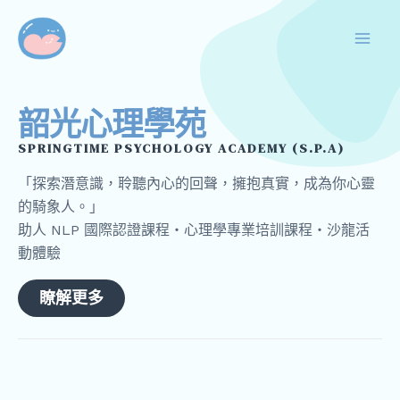
跳
Mai
至
Men
主
要
內
韶光心理學苑
容
SPRINGTIME PSYCHOLOGY ACADEMY (S.P.A)
「探索潛意識，聆聽內心的回聲，擁抱真實，成為你心靈
的騎象人。」
助人 NLP 國際認證課程・心理學專業培訓課程・沙龍活
動體驗
瞭解更多