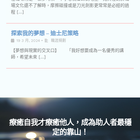
場文化還不了解時，摩擦碰撞或是刀光劍影更常常是必經的過
程 […]
探索我的夢想 – 迪士尼策略
19 3 月, 2024
•
職涯規劃
【夢想與現實的交叉口】 「我好想要成為一名優秀的講
師，希望未來 […]
療癒自我才療癒他人，成為助人者最穩
定的靠山！