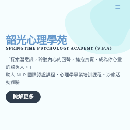
跳
Mai
至
Men
主
要
內
韶光心理學苑
容
SPRINGTIME PSYCHOLOGY ACADEMY (S.P.A)
「探索潛意識，聆聽內心的回聲，擁抱真實，成為你心靈
的騎象人。」
助人 NLP 國際認證課程・心理學專業培訓課程・沙龍活
動體驗
瞭解更多