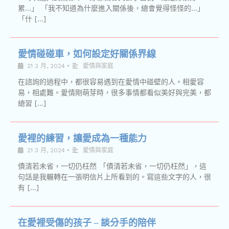
累…」 「我不知道為什麼進入關係後，總會覺得怪怪的…」
「什 […]
愛情碰碰車，如何設定好關係界線
21 3 月, 2024
•
愛情與家庭
在諮詢的過程中，都很容易遇到在愛情中碰壁的人。相愛容
易，相處難。愛情剛萌芽時，很多事情都看似美好與完美，都
總習 […]
愛裡的練習，讓愛成為一種能力
21 3 月, 2024
•
愛情與家庭
債清若未省，一切仍枉然 「債清若未省，一切仍枉然」，這
句話是我輾轉在一張明信片上所看到的。寫這些文字的人，很
有 […]
在愛裡受傷的孩子 – 談分手的陪伴