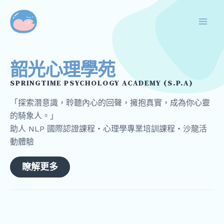
跳
Mai
至
Men
主
要
內
韶光心理學苑
容
SPRINGTIME PSYCHOLOGY ACADEMY (S.P.A)
「探索潛意識，聆聽內心的回聲，擁抱真實，成為你心靈
的騎象人。」
助人 NLP 國際認證課程・心理學專業培訓課程・沙龍活
動體驗
瞭解更多