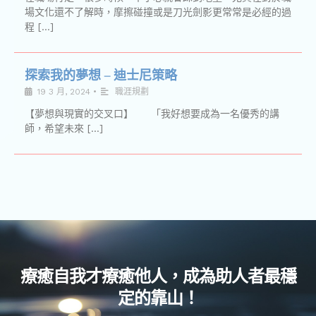
場文化還不了解時，摩擦碰撞或是刀光劍影更常常是必經的過
程 […]
探索我的夢想 – 迪士尼策略
19 3 月, 2024
•
職涯規劃
【夢想與現實的交叉口】 「我好想要成為一名優秀的講
師，希望未來 […]
療癒自我才療癒他人，成為助人者最穩
定的靠山！