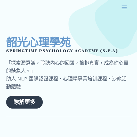
跳
Mai
至
Men
主
要
內
韶光心理學苑
容
SPRINGTIME PSYCHOLOGY ACADEMY (S.P.A)
「探索潛意識，聆聽內心的回聲，擁抱真實，成為你心靈
的騎象人。」
助人 NLP 國際認證課程・心理學專業培訓課程・沙龍活
動體驗
瞭解更多