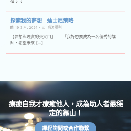
程 […]
探索我的夢想 – 迪士尼策略
19 3 月, 2024
•
職涯規劃
【夢想與現實的交叉口】 「我好想要成為一名優秀的講
師，希望未來 […]
療癒自我才療癒他人，成為助人者最穩
定的靠山！
課程詢問或合作聯繫