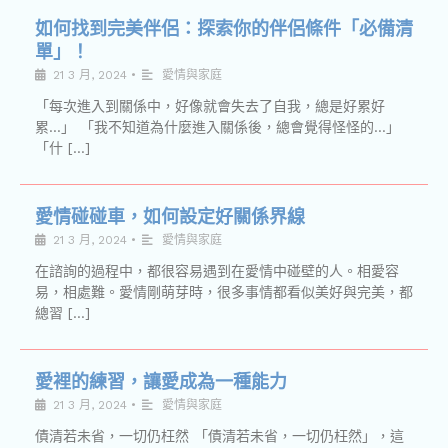
如何找到完美伴侶：探索你的伴侶條件「必備清
單」！
21 3 月, 2024
•
愛情與家庭
「每次進入到關係中，好像就會失去了自我，總是好累好
累…」 「我不知道為什麼進入關係後，總會覺得怪怪的…」
「什 […]
愛情碰碰車，如何設定好關係界線
21 3 月, 2024
•
愛情與家庭
在諮詢的過程中，都很容易遇到在愛情中碰壁的人。相愛容
易，相處難。愛情剛萌芽時，很多事情都看似美好與完美，都
總習 […]
愛裡的練習，讓愛成為一種能力
21 3 月, 2024
•
愛情與家庭
債清若未省，一切仍枉然 「債清若未省，一切仍枉然」，這