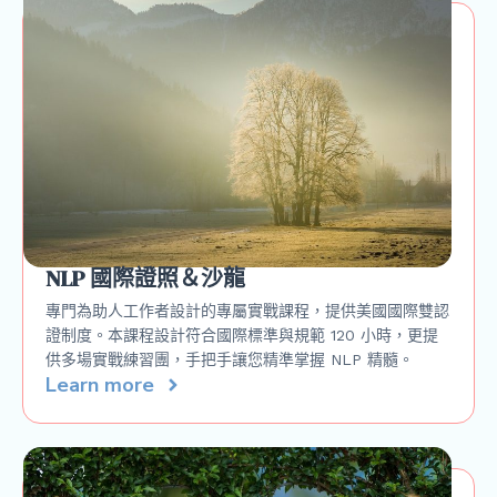
NLP 國際證照＆沙龍
專門為助人工作者設計的專屬實戰課程，提供美國國際雙認
證制度。本課程設計符合國際標準與規範 120 小時，更提
供多場實戰練習團，手把手讓您精準掌握 NLP 精髓。
Learn more