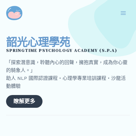
跳
Mai
至
Men
主
要
內
韶光心理學苑
容
SPRINGTIME PSYCHOLOGY ACADEMY (S.P.A)
「探索潛意識，聆聽內心的回聲，擁抱真實，成為你心靈
的騎象人。」
助人 NLP 國際認證課程・心理學專業培訓課程・沙龍活
動體驗
瞭解更多