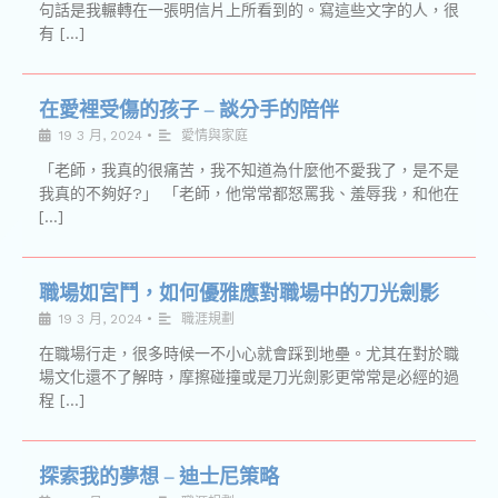
句話是我輾轉在一張明信片上所看到的。寫這些文字的人，很
有 […]
在愛裡受傷的孩子 – 談分手的陪伴
19 3 月, 2024
•
愛情與家庭
「老師，我真的很痛苦，我不知道為什麼他不愛我了，是不是
我真的不夠好?」 「老師，他常常都怒罵我、羞辱我，和他在
[…]
職場如宮鬥，如何優雅應對職場中的刀光劍影
19 3 月, 2024
•
職涯規劃
在職場行走，很多時候一不小心就會踩到地壘。尤其在對於職
場文化還不了解時，摩擦碰撞或是刀光劍影更常常是必經的過
程 […]
探索我的夢想 – 迪士尼策略