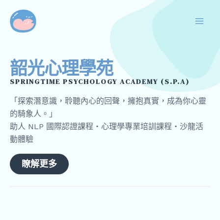
跳
Mai
至
Men
主
要
內
韶光心理學苑
容
SPRINGTIME PSYCHOLOGY ACADEMY (S.P.A)
「探索潛意識，聆聽內心的回聲，擁抱真實，成為你心靈
的騎象人。」
助人 NLP 國際認證課程・心理學專業培訓課程・沙龍活
動體驗
瞭解更多