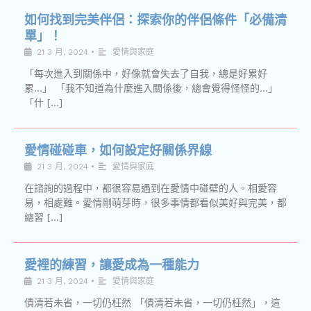
如何找到完美伴侶：探索你的伴侶條件「必備清
單」！
21 3 月, 2024
•
愛情與家庭
「每次進入到關係中，好像就會失去了自我，總是好累好
累…」 「我不知道為什麼進入關係後，總會覺得怪怪的…」
「什 […]
愛情碰碰車，如何設定好關係界線
21 3 月, 2024
•
愛情與家庭
在諮詢的過程中，都很容易遇到在愛情中碰壁的人。相愛容
易，相處難。愛情剛萌芽時，很多事情都看似美好與完美，都
總習 […]
愛裡的練習，讓愛成為一種能力
21 3 月, 2024
•
愛情與家庭
債清若未省，一切仍枉然 「債清若未省，一切仍枉然」，這