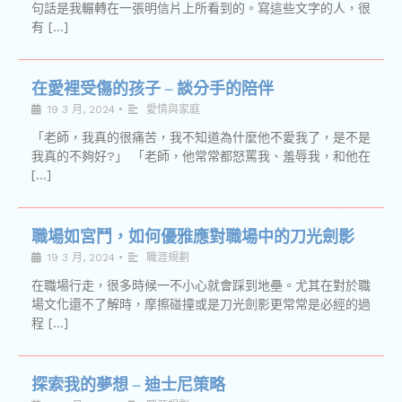
句話是我輾轉在一張明信片上所看到的。寫這些文字的人，很
有 […]
在愛裡受傷的孩子 – 談分手的陪伴
19 3 月, 2024
•
愛情與家庭
「老師，我真的很痛苦，我不知道為什麼他不愛我了，是不是
我真的不夠好?」 「老師，他常常都怒罵我、羞辱我，和他在
[…]
職場如宮鬥，如何優雅應對職場中的刀光劍影
19 3 月, 2024
•
職涯規劃
在職場行走，很多時候一不小心就會踩到地壘。尤其在對於職
場文化還不了解時，摩擦碰撞或是刀光劍影更常常是必經的過
程 […]
探索我的夢想 – 迪士尼策略