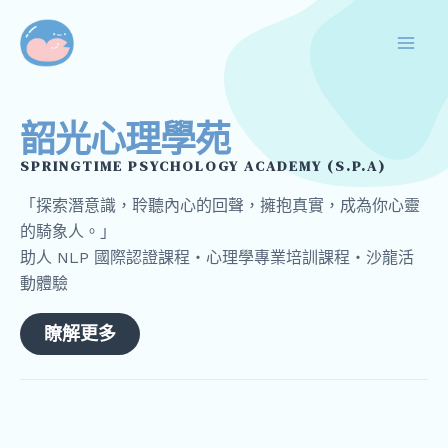
跳
Mai
至
Men
主
要
內
韶光心理學苑
容
SPRINGTIME PSYCHOLOGY ACADEMY (S.P.A)
「探索潛意識，聆聽內心的回聲，擁抱真實，成為你心靈
的騎象人。」
助人 NLP 國際認證課程・心理學專業培訓課程・沙龍活
動體驗
瞭解更多