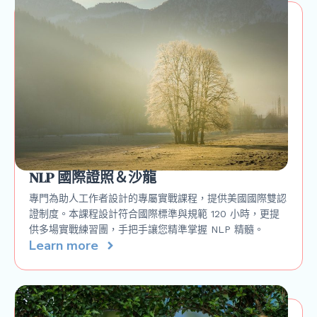
NLP 國際證照＆沙龍
專門為助人工作者設計的專屬實戰課程，提供美國國際雙認
證制度。本課程設計符合國際標準與規範 120 小時，更提
供多場實戰練習團，手把手讓您精準掌握 NLP 精髓。
Learn more