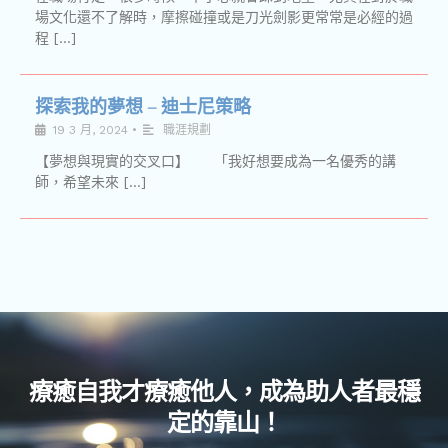
場文化還不了解時，摩擦碰撞或是刀光劍影更常常是必經的過
程 […]
探索我的夢想 – 迪士尼策略
19 3 月, 2024
•
職涯規劃
【夢想與現實的交叉口】 「我好想要成為一名優秀的講
師，希望未來 […]
療癒自我才療癒他人，成為助人者最穩
定的靠山！