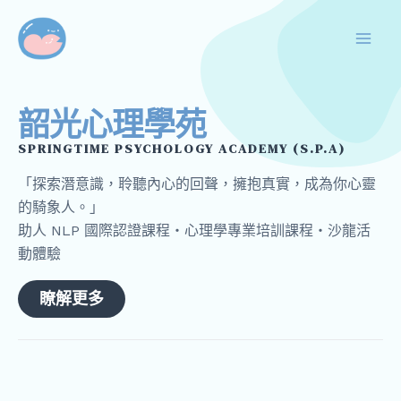
跳
Mai
至
Men
主
要
內
韶光心理學苑
容
SPRINGTIME PSYCHOLOGY ACADEMY (S.P.A)
「探索潛意識，聆聽內心的回聲，擁抱真實，成為你心靈
的騎象人。」
助人 NLP 國際認證課程・心理學專業培訓課程・沙龍活
動體驗
瞭解更多