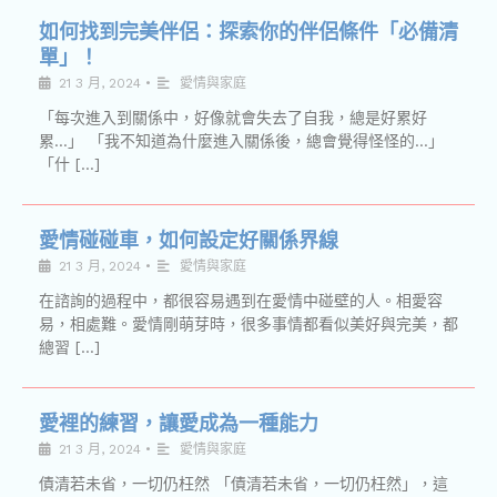
如何找到完美伴侶：探索你的伴侶條件「必備清
單」！
21 3 月, 2024
•
愛情與家庭
「每次進入到關係中，好像就會失去了自我，總是好累好
累…」 「我不知道為什麼進入關係後，總會覺得怪怪的…」
「什 […]
愛情碰碰車，如何設定好關係界線
21 3 月, 2024
•
愛情與家庭
在諮詢的過程中，都很容易遇到在愛情中碰壁的人。相愛容
易，相處難。愛情剛萌芽時，很多事情都看似美好與完美，都
總習 […]
愛裡的練習，讓愛成為一種能力
21 3 月, 2024
•
愛情與家庭
債清若未省，一切仍枉然 「債清若未省，一切仍枉然」，這