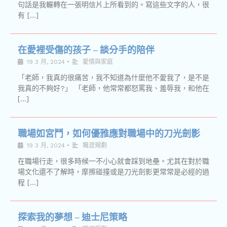
句話是我輾轉在一張明信片上所看到的。寫這些文字的人，很
有 […]
在愛裡受傷的孩子 – 談分手的陪伴
19 3 月, 2024
•
愛情與家庭
「老師，我真的很痛苦，我不知道為什麼他不愛我了，是不是
我真的不夠好?」 「老師，他常常都怒罵我、羞辱我，和他在
[…]
職場如宮鬥，如何優雅應對職場中的刀光劍影
19 3 月, 2024
•
職涯規劃
在職場行走，很多時候一不小心就會踩到地壘。尤其在對於職
場文化還不了解時，摩擦碰撞或是刀光劍影更常常是必經的過
程 […]
探索我的夢想 – 迪士尼策略