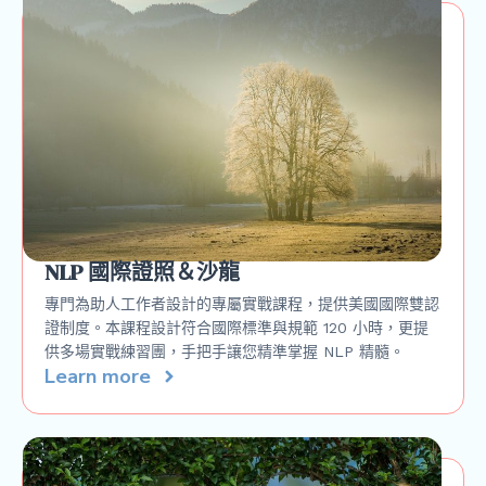
NLP 國際證照＆沙龍
專門為助人工作者設計的專屬實戰課程，提供美國國際雙認
證制度。本課程設計符合國際標準與規範 120 小時，更提
供多場實戰練習團，手把手讓您精準掌握 NLP 精髓。
Learn more