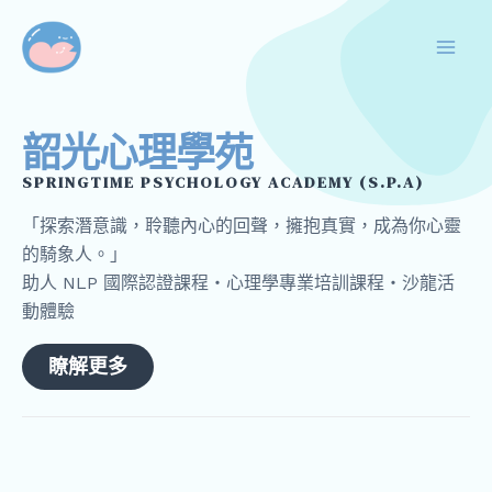
跳
Mai
至
Men
主
要
內
韶光心理學苑
容
SPRINGTIME PSYCHOLOGY ACADEMY (S.P.A)
「探索潛意識，聆聽內心的回聲，擁抱真實，成為你心靈
的騎象人。」
助人 NLP 國際認證課程・心理學專業培訓課程・沙龍活
動體驗
瞭解更多