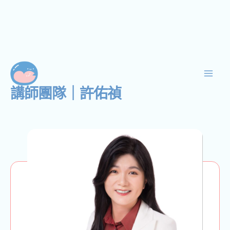
跳
Mai
至
Men
主
講師團隊｜許佑禎
要
內
容